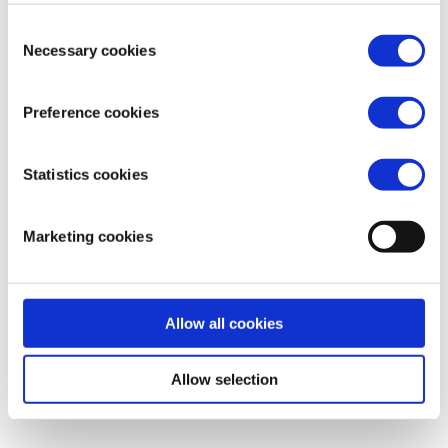
Consent
Necessary cookies
Selection
Preference cookies
Statistics cookies
Anita van Dijk
Marketing cookies
Voor alle vragen omtrent
betaalde vacatures in Nederland.
Allow all cookies
Allow selection
STUUR EEN MAIL