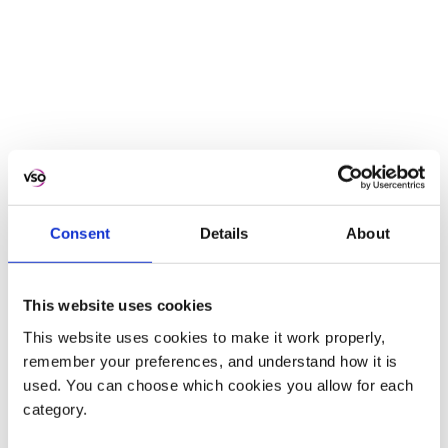
Blijf op de hoogte
Met onze nieuwsbrief informeren we je graag
Consent
Details
About
over de impact van onze projecten en sturen je
de mooiste verhalen uit het veld.
This website uses cookies
This website uses cookies to make it work properly,
remember your preferences, and understand how it is
INSCHRIJVEN
used. You can choose which cookies you allow for each
category.