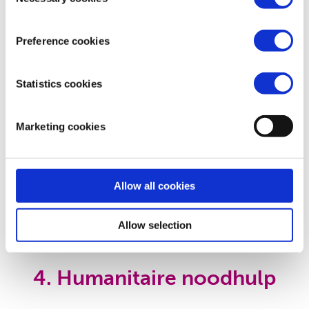
Selection
onzeker bestaan. Ze missen een betrouwbare
bron van voedsel en inkomen om zichzelf en
Preference cookies
hun families te onderhouden. Dat moet en
kan anders. Onze professionals werken
Statistics cookies
midden in gemeenschappen om mensen te
helpen een veilig en waardig leven op te
Marketing cookies
bouwen en financieel onafhankelijk te
worden.
Allow all cookies
Lees verder
Allow selection
4. Humanitaire noodhulp