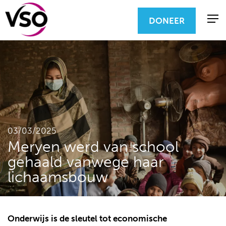
DONEER
03/03/2025
Meryen werd van school
gehaald vanwege haar
lichaamsbouw
Onderwijs is de sleutel tot economische