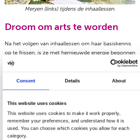
Meryen (links) tijdens de inhaallessen.
Droom om arts te worden
Na het volgen van inhaallessen om haar basiskennis
op te frissen, is ze met hernieuwde energie begonnen
aan haar reguliere opleiding. “Al van jongs af aan
droomde ik ervan om te studeren en arts te worden,
zodat ik mensen kan helpen en iets waardevols kan
Consent
Details
About
betekenen voor mijn familie,” vertelt ze.
This website uses cookies
Help mee zodat andere
This website uses cookies to make it work properly,
kinderen ook naar school
remember your preferences, and understand how it is
kunnen
used. You can choose which cookies you allow for each
category.