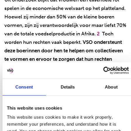
spelen in de economische welvaart op het platteland.
Hoewel zij minder dan 50% van de kleine boeren
vormen, zijn zij verantwoordelijk voor maar liefst 70%
van de totale voedselproductie in Afrika.
2
Toch
worden hun rechten vaak beperkt.
VSO ondersteunt
deze boerinnen door hen te helpen om collectieven
te vormen en ervoor te zorgen dat hun rechten
erkend worden.
Momenteel werkt VSO in Siaya County, Oost-Kenia,
Consent
Details
About
samen met drie agrobiologische ondernemingen die
grotendeels door vrouwen worden geleid: The
This website uses cookies
Greenlink Group, The Fronteers Women Group en de
Alego Young Turks.
This website uses cookies to make it work properly,
remember your preferences, and understand how it is