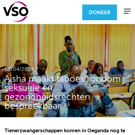
DONEER
09/04/2024
Aisha maakt taboes rondom
seksuele en
gezondheidsrechten
bespreekbaar
Tienerzwangerschappen komen in Oeganda nog te