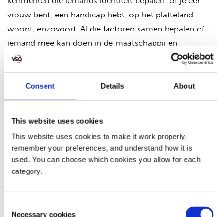
kenmerken die iemands identiteit bepalen: of je een
vrouw bent, een handicap hebt, op het platteland
woont, enzovoort. Al die factoren samen bepalen of
iemand mee kan doen in de maatschappij en
toegang heeft tot goede zorg.
De Intersectionele
Consent
Details
About
Community Score Card
This website uses cookies
Om SRGR-diensten voor iedereen beschikbaar te
This website uses cookies to make it work properly,
maken, werkt het programma met een
remember your preferences, and understand how it is
Intersectionele Community Score Card. Hierop
used. You can choose which cookies you allow for each
kunnen kwetsbare jongeren aangeven hoe hun
category.
ervaring in een specifieke zorginstelling was. Werden
ze goed ontvangen en behandeld? Of kregen ze te
Consent
maken met een onvriendelijke benadering of slechte
Necessary cookies
Selection