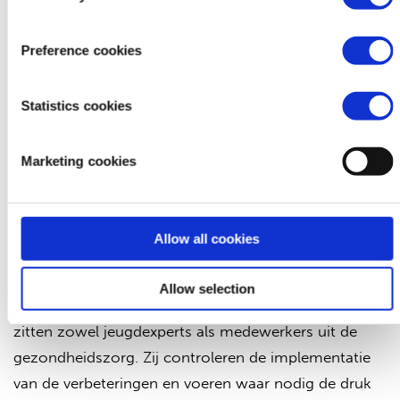
toegankelijkheid? Is de instelling inclusief voor
jongeren met een handicap en voor andere
Preference cookies
kwetsbare groepen?
Statistics cookies
Oprichting van een
Gezondheidscomité
Marketing cookies
De feedback wordt meegenomen op nationaal
niveau en de verbeterpunten worden in alle
Allow all cookies
betrokken districten in Oeganda uitgevoerd. Om te
waarborgen dat er daadwerkelijk actie wordt
Allow selection
ondernomen is er een Gezondheidscomité. Hierin
zitten zowel jeugdexperts als medewerkers uit de
gezondheidszorg. Zij controleren de implementatie
van de verbeteringen en voeren waar nodig de druk