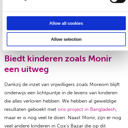
kinderen profiteren van deze expertise. Dit helpt niet
alleen bij het onderwijs, maar draagt ook bij aan de
acceptatie van ontheemden in de bredere
Allow all cookies
samenleving. Daarnaast wordt er extra aandacht
besteed aan kinderen met een beperking, zodat zij de
Allow selection
ondersteuning krijgen die ze nodig hebben.
Biedt kinderen zoals Monir
een uitweg
Dankzij de inzet van vrijwilligers zoals Moreom blijft
onderwijs een lichtpuntje in de levens van kinderen
die alles verloren hebben. We hebben al geweldige
resultaten geboekt met
ons project in Bangladesh
,
maar er is nog veel te doen. Naast Monir, zijn er nog
veel andere kinderen in Cox’s Bazar die op dit