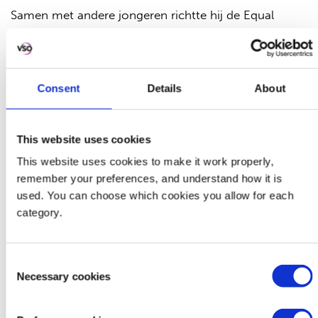
Samen met andere jongeren richtte hij de Equal
Rights Organisation for Youth with Disabilities op.
“We organiseren bijeenkomsten, zowel online als
fysiek, om jongeren bewust te maken van hun
Consent
Details
About
rechten. We moedigen hen aan om voor zichzelf op
te komen – want als je je rechten niet kent, kunnen
anderen ze makkelijk van je afnemen.”
This website uses cookies
This website uses cookies to make it work properly,
Dit moet beter in de zorg
remember your preferences, and understand how it is
used. You can choose which cookies you allow for each
category.
Timothy pleit voor structurele verbeteringen in de
zorg.
Consent
Necessary cookies
Selection
“Zorgverleners moeten worden
opgeleid in gebarentaal. Voor