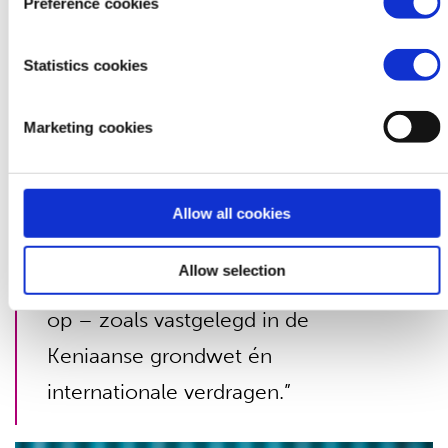
Preference cookies
slechtzienden moeten documenten
beschikbaar zijn in braille of groot
Statistics cookies
lettertype. Ziekenhuizen moeten
Marketing cookies
fysiek toegankelijk worden gemaakt.
En zorgverleners moeten praten met
de persoon in kwestie, en niet hun
Allow all cookies
begeleiders. We vragen niet om
Allow selection
medelijden. We eisen onze rechten
op – zoals vastgelegd in de
Keniaanse grondwet én
internationale verdragen.”