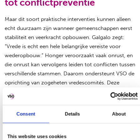
tot conflictpreventie
Maar dit soort praktische interventies kunnen alleen
echt duurzaam zijn wanneer gemeenschappen eerst
stabiliteit en veerkracht opbouwen. Galgalo zegt:
“Vrede is echt een hele belangrijke vereiste voor
wederopbouw.” Honger veroorzaakt vaak onrust, en
die onrust kan vervolgens leiden tot conflicten tussen
verschillende stammen. Daarom ondersteunt VSO de
oprichting van zogeheten vredescomités. Deze
commissies brengen vertegenwoordigers van
verschillende stammen samen om met elkaar in
gesprek te gaan. Zo krijgen spanningen de ruimte om
Consent
Details
About
besproken te worden voordat ze kunnen uitgroeien
tot grotere conflicten.
This website uses cookies