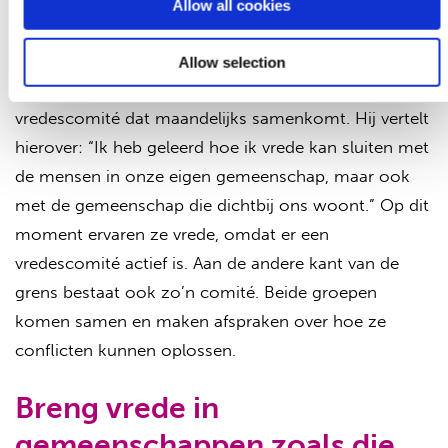
Allow all cookies
gemeenschappen
Allow selection
Dankzij VSO is Galgalo lid geworden van een
vredescomité dat maandelijks samenkomt. Hij vertelt
hierover: “Ik heb geleerd hoe ik vrede kan sluiten met
de mensen in onze eigen gemeenschap, maar ook
met de gemeenschap die dichtbij ons woont.” Op dit
moment ervaren ze vrede, omdat er een
vredescomité actief is. Aan de andere kant van de
grens bestaat ook zo’n comité. Beide groepen
komen samen en maken afspraken over hoe ze
conflicten kunnen oplossen.
Breng vrede in
gemeenschappen zoals die