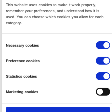
This website uses cookies to make it work properly,
remember your preferences, and understand how it is
used. You can choose which cookies you allow for each
category.
Consent
Necessary cookies
Selection
Preference cookies
Galgalo (rechts) met hooi dat is gemaaid tijdens de
Statistics cookies
weideoogst. Hij is door VSO-vrijwilligers getraind in
het oogsten en opslaan van hooi.
Marketing cookies
Vredescomités en duurzame
landbouw helpen