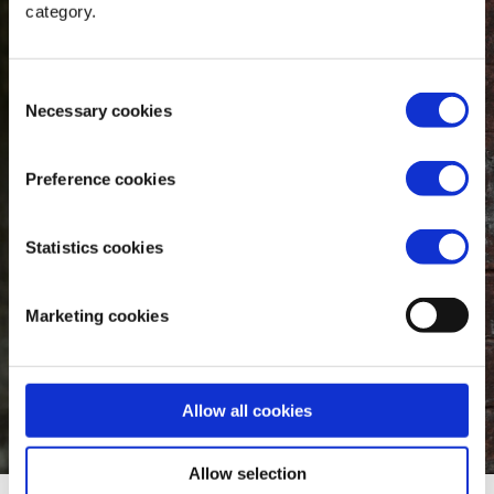
category.
Per jaar worden ongeveer 12
Consent
miljoen meisjes
Necessary cookies
Selection
uitgehuwelijkt vóór hun 18e
verjaardag. Vind jij dat dit
Preference cookies
moet stoppen?
Teken onze
Statistics cookies
petitie!
Marketing cookies
JA, IK TEKEN DE PETITIE!
Allow all cookies
Allow selection