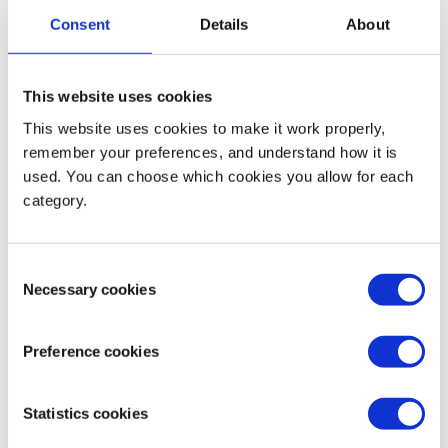
Wat verdient de directeur van VSO?
Consent
Details
About
Kan ik vrijwilligerswerk doen in het
This website uses cookies
buitenland via VSO?
This website uses cookies to make it work properly,
remember your preferences, and understand how it is
used. You can choose which cookies you allow for each
Kan ik als student stage lopen of onderzoek
category.
doen bij VSO-projecten in het buitenland?
Consent
Waar kan ik terecht met een klacht of
Necessary cookies
Selection
compliment?
Preference cookies
Statistics cookies