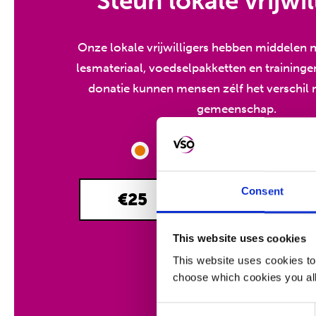
Steun lokale vrijwil
Onze lokale vrijwilligers hebben middelen 
lesmateriaal, voedselpakketten en traininge
donatie kunnen mensen zélf het verschil
gemeenschap.
Eenmalig
Maandelijk
Consent
€25
€50
This website uses cookies
This website uses cookies to
DONEER
choose which cookies you all
Consent