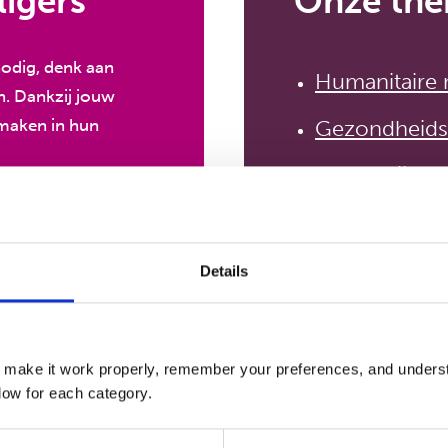
ligers
Onze the
nodig, denk aan
Humanitaire
n. Dankzij jouw
Gezondheids
 maken in hun
Onderwijs
s
Werk en ink
Details
€75
BEKIJK ALLE 
 make it work properly, remember your preferences, and underst
ow for each category.