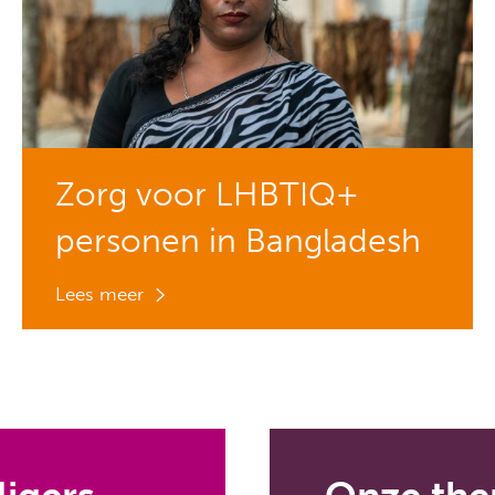
Zorg voor LHBTIQ+
personen in Bangladesh
Lees meer