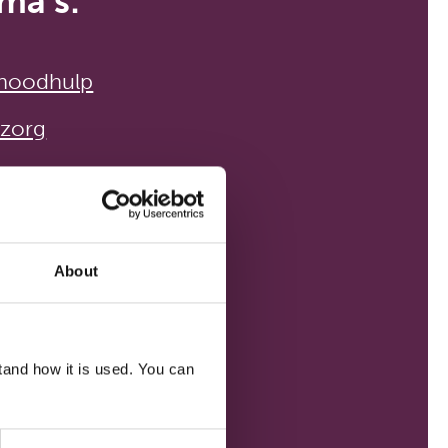
ma’s:
 noodhulp
zorg
omen
About
PROJECTEN
and how it is used. You can