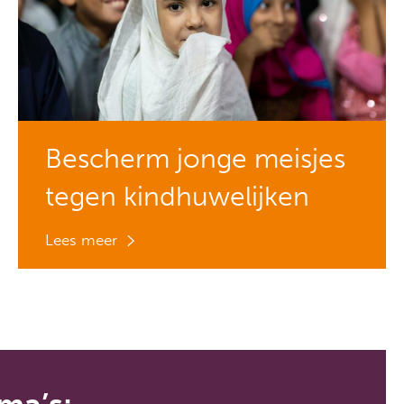
Bescherm jonge meisjes
tegen kindhuwelijken
Lees meer