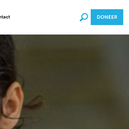
tact
DONEER