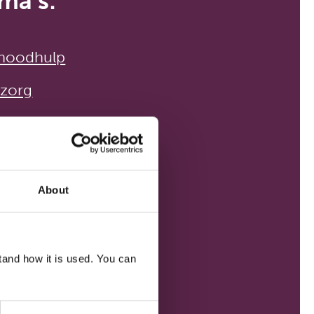
ma’s:
 noodhulp
zorg
omen
About
PROJECTEN
and how it is used. You can