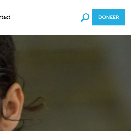
tact
DONEER