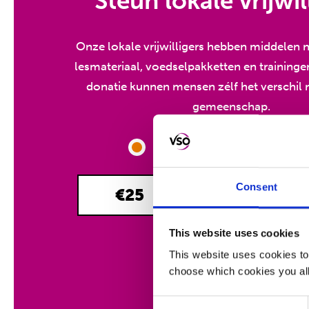
Steun lokale vrijwil
Onze lokale vrijwilligers hebben middelen 
lesmateriaal, voedselpakketten en traininge
donatie kunnen mensen zélf het verschil
gemeenschap.
Eenmalig
Maandelijk
Consent
€25
€50
This website uses cookies
This website uses cookies to
DONEER
choose which cookies you all
Consent