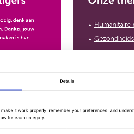
ligers
Onze the
nodig, denk aan
Humanitaire
n. Dankzij jouw
Gezondheids
 maken in hun
Onderwijs
s
Werk en ink
Details
€75
BEKIJK ALLE 
 make it work properly, remember your preferences, and underst
ow for each category.