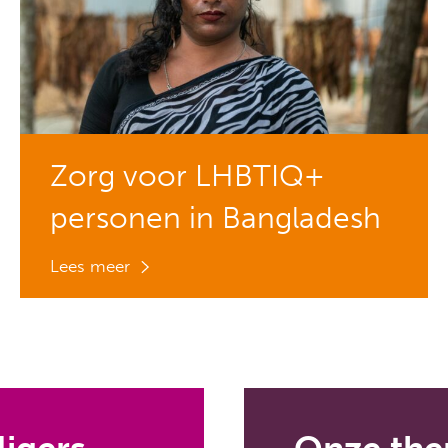
Zorg voor LHBTIQ+
personen in Bangladesh
Lees meer