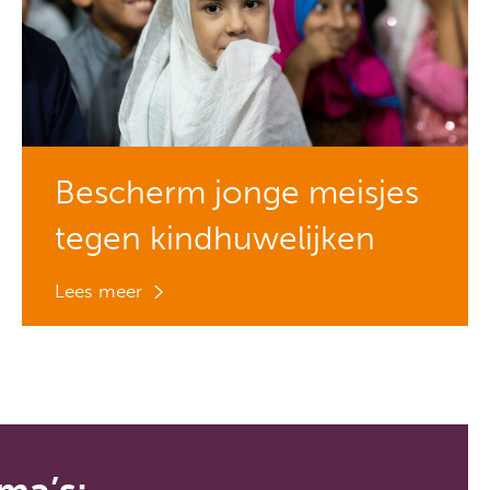
Bescherm jonge meisjes
tegen kindhuwelijken
Lees meer